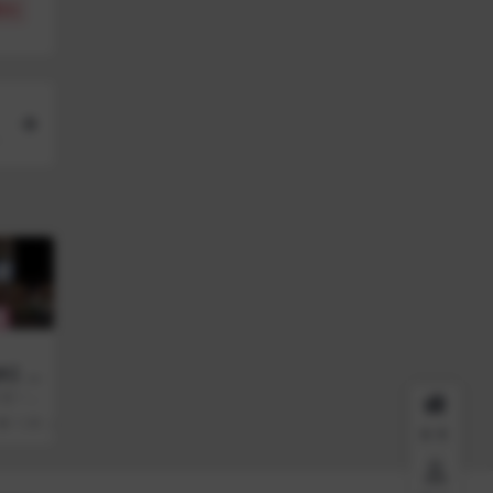
(
0
)
何
作】
023
斗是一款
超赞，
1.9K
0
首页