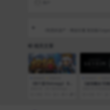
用户
《凯恩的遗产：嗜血狂魔 复刻版/Legacy 
n: Defiance Remastered》 Build.22
相关文章
游戏相关
电脑游戏
游戏相关
电脑游
《挖个蛋/Delvegg》 Bui
【超强魔改/完
ld.24293853简体中文版
卷轴-绝伦魔改V5
游戏介绍 《挖个蛋Delvegg》是
游戏介绍 本资源是由
整合完整版 1月更
一款桌面放置挖矿游戏。游戏的
way]大佬制作的上
2 周前
0
0
9
0
9 月前
1
核心是挖蛋，收集...
合包。版本号V...
美化/超强实验室/
完美兼容]