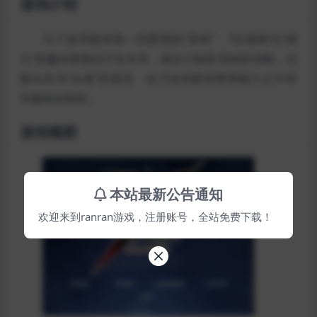
游戏介绍
为了追寻能实现一切愿望的“圣杯”，7位被称为“御
主”的魔术师集结于冬木市。御主们响应圣杯的召唤，召
唤出名为“从者”的英灵，在刀光剑影的明争暗斗之中争
夺最终的胜利。
游戏截图
本站最新公告通知
欢迎来到ranran游戏，注册账号，全站免费下载！