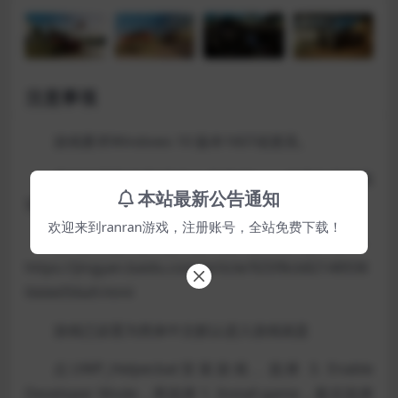
注意事项
游戏要求Windows 10 版本1607或更高。
系统设置里启用“开发人员模式”（一定要先开启再
本站最新公告通知
安装游戏，否则开始菜单中不会出现游戏的启动程序）
欢迎来到ranran游戏，注册账号，全站免费下载！
附开启开发人员模式教程：
https://jingyan.baidu.com/article/925f8cb82148938
0dde056a9.html
游戏已设置为简体中文默认进入游戏就是
点UWP_Helper.bat安装游戏，选择 3. Enable
Developer Mode，再选择 1. Install game，最后选择