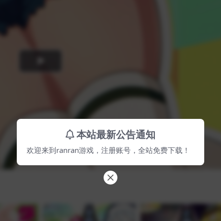
Play
Video
本站最新公告通知
欢迎来到ranran游戏，注册账号，全站免费下载！