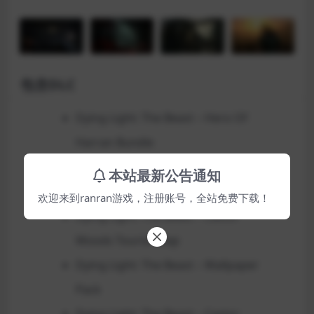
包含DLC
Dying Light: The Beast – Hero Of
Harran Bundle
Dying Light: The Beast – Official
本站最新公告通知
Soundtrack
欢迎来到ranran游戏，注册账号，全站免费下载！
Dying Light: The Beast – Castor
Woods Tourist Map
Dying Light: The Beast – Wallpaper
Pack