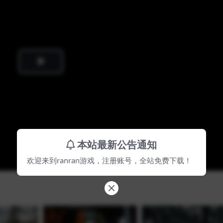
Play
Video
本站最新公告通知
欢迎来到ranran游戏，注册账号，全站免费下载！