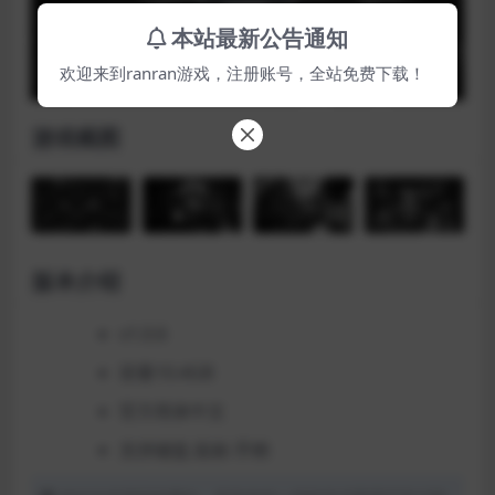
Play
本站最新公告通知
Video
欢迎来到ranran游戏，注册账号，全站免费下载！
游戏截图
版本介绍
v1.0.6
容量10.4GB
官方简体中文
支持键盘.鼠标.手柄