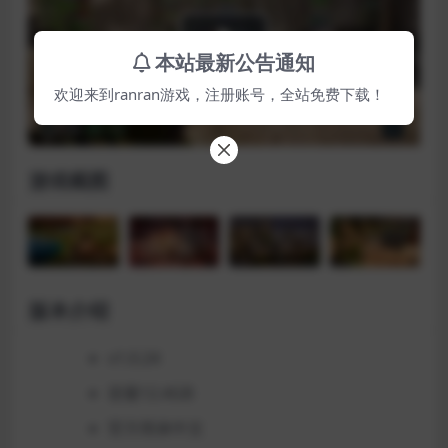
Play
本站最新公告通知
欢迎来到ranran游戏，注册账号，全站免费下载！
Video
游戏截图
版本介绍
v1.0.24
容量12.4GB
官方简体中文