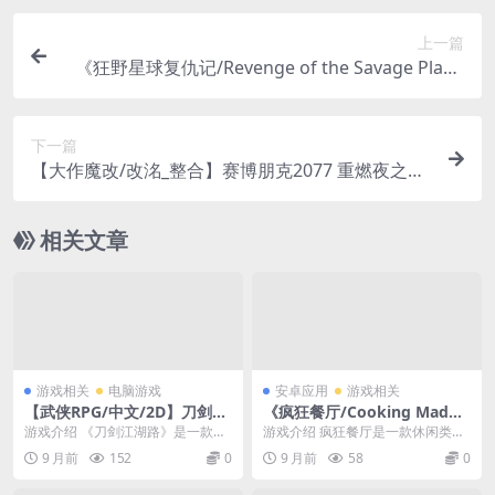
上一篇
《狂野星球复仇记/Revenge of the Savage Plane
t》 v20251217简体中文版
下一篇
【大作魔改/改洺_整合】赛博朋克2077 重燃夜之城
V3 AI 整合版 美化/功能/画质
相关文章
游戏相关
电脑游戏
安卓应用
游戏相关
【武侠RPG/中文/2D】刀剑江
《疯狂餐厅/Cooking Madne
湖路 v1.0.1.2+创意工坊-大量
ss》 v3.0.3无限钻石版
游戏介绍 《刀剑江湖路》是一款武
游戏介绍 疯狂餐厅是一款休闲类餐
邪恶mod
侠RPG，传统武侠剧情混合沙盒内
厅经营游戏，该游戏采用了萌趣的
9 月前
152
0
9 月前
58
0
容，体验横版即时...
卡通画风，拥有着十...