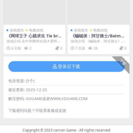
游戏相关
电脑游戏
游戏相关
电脑游戏
《网球王子 心跳求生 Tie bre
《蝙蝠侠：阿甘骑士/Batma
ak game/The Prince of Ten
n: Arkham Knight/附历代合
游戏介绍 在中学网球全国大赛即将
游戏介绍 《蝙蝠侠：阿甘骑士》是
nis Doki Doki Survival ~ete
集》 汉化版
来临的某个夏日。 你和朋友与前往
由Rocksteady制作的阿甘系列新
4 天前
2
0
7 月前
26
0
rnal passion! Tie break ga
绝海孤岛进行强化...
作，“阿甘...
me~》 Build.24021940简体
中文版
下载
登录后下载
包含资源:
(5个)
最近更新:
2025-12-25
解压密码:
XDGAME或者WWW.XDGAME.COM
下载遇到问题？可联系客服或反馈
Copyright © 2023
ranran Game
- All rights reserved