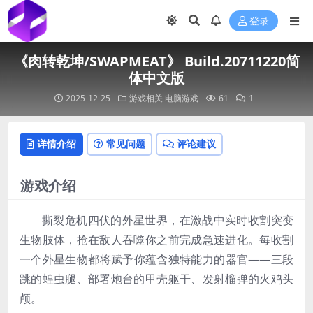
登录
《肉转乾坤/SWAPMEAT》 Build.20711220简
体中文版
2025-12-25
游戏相关
电脑游戏
61
1
详情介绍
常见问题
评论建议
游戏介绍
撕裂危机四伏的外星世界，在激战中实时收割突变
生物肢体，抢在敌人吞噬你之前完成急速进化。每收割
一个外星生物都将赋予你蕴含独特能力的器官——三段
跳的蝗虫腿、部署炮台的甲壳躯干、发射榴弹的火鸡头
颅。