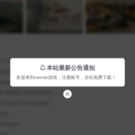
sco Set
本站最新公告通知
Buildings
欢迎来到ranran游戏，注册账号，全站免费下载！
erties
ack: Modern Architecture
Pack: Urban Promenades
Ports
ax Station
Radio