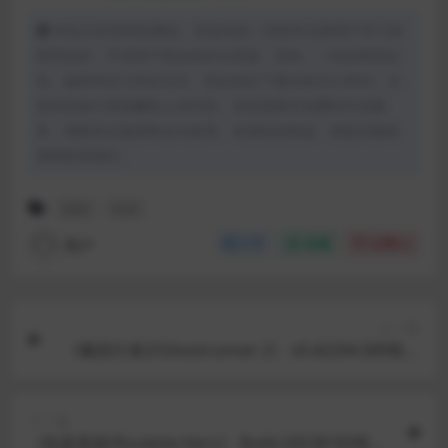
本站为非营利性网站。所发布的一切软件仅限用于学习和
研究目的，不得用于商业或非法用途，否则，一切后果请自
负。版权争议与本站无关。您必须在下载后的24小时内，从
您的设备中彻底删除上述内容。若您需要非免费软件或服
务，请购买正版授权合法使用。若侵犯您权益，请提供版权
资料联系我们。
恐怖
生存
用户
分享
收藏
点赞(
1
)
上一篇
《幽灵行者2/Ghostrunner 2》 v0.42294.589简体
中文版
下一篇
《轮盘英雄/Roulette Hero》 Build.20538183简体