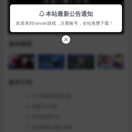
Play
本站最新公告通知
Video
欢迎来到ranran游戏，注册账号，全站免费下载！
游戏截图
版本介绍
v1.53模拟器整合版
容量14.7GB
官方简体中文
支持键盘.鼠标.手柄