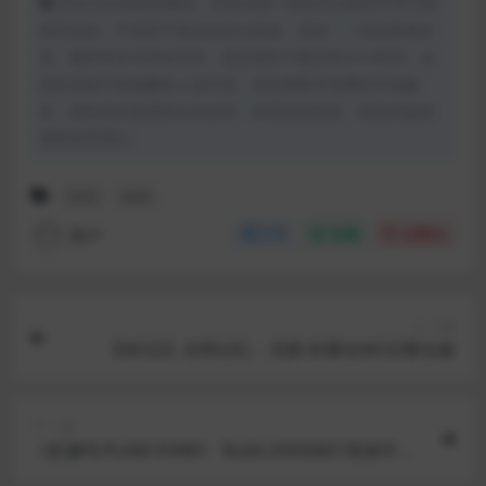
本站为非营利性网站。所发布的一切软件仅限用于学习和
研究目的，不得用于商业或非法用途，否则，一切后果请自
负。版权争议与本站无关。您必须在下载后的24小时内，从
您的设备中彻底删除上述内容。若您需要非免费软件或服
务，请购买正版授权合法使用。若侵犯您权益，请提供版权
资料联系我们。
休闲
肉鸽
用户
分享
收藏
点赞(
0
)
上一篇
【MOD】光明记忆：无限 轻量化MOD整合版
下一篇
《炽澜号/FLAM EVAW》 Build.20430851简体中文
版