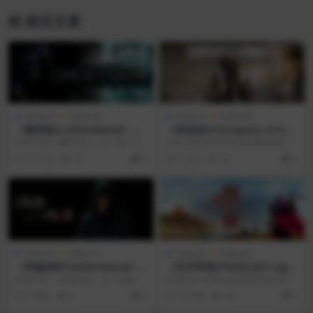
相关文章
游戏相关
电脑游戏
游戏相关
电脑游戏
《幽灵猎人/Ghostbane》 Bu
《英雄连3/Company of Her
ild.17210385简体中文版
oes 3》v1.4.2.21612简体中
游戏介绍 《幽灵猎人》是一款1-4
游戏介绍 传奇战术系列游戏再度回
文版
人在线合作的恐怖游戏。侦测超自
归！《英雄连3》是动作、战术与战
10 月前
25
0
9 月前
28
0
然活动，收集鬼魂...
略的完美结合。变...
游戏相关
电脑游戏
游戏相关
电脑游戏
《消逝殆烬/Sinheritance》
《无尽帝国2/ENDLESS Lege
Build.24087766简体中文版
nd 2》 v0.0.71.158116简体
游戏介绍 《消逝殆烬》是一款能让
游戏介绍 在这款由英雄带领不同派
中文版
人感受到恐怖的氛围和烧脑的解谜
系的策略游戏中，率领你的百姓在
1 周前
4
0
10 月前
44
0
游戏。有限的资源和...
动荡不安的世界取得...