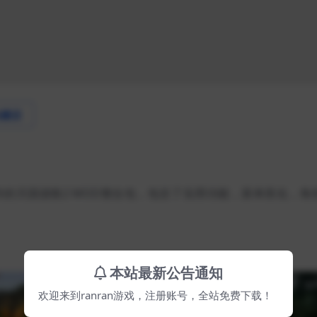
论建议
制作的天国拯救2 MOD整合包，包含了实用功能，菜单美化，角
本站最新公告通知
欢迎来到ranran游戏，注册账号，全站免费下载！