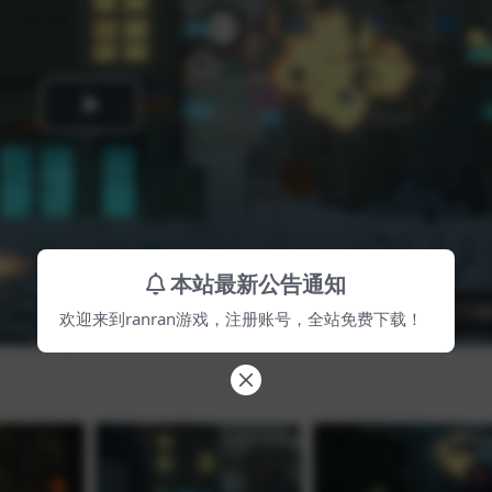
Play
Video
本站最新公告通知
欢迎来到ranran游戏，注册账号，全站免费下载！