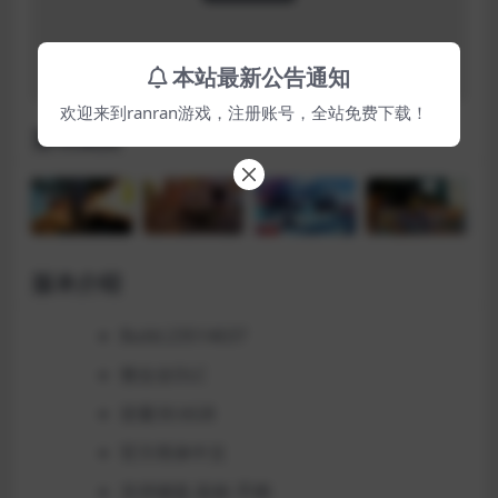
Play
Video
本站最新公告通知
欢迎来到ranran游戏，注册账号，全站免费下载！
游戏截图
版本介绍
Build.23514637
整合全DLC
容量30.6GB
官方简体中文
支持键盘.鼠标.手柄