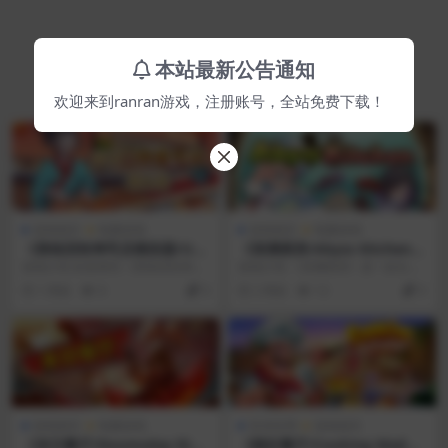
本站最新公告通知
欢迎来到ranran游戏，注册账号，全站免费下载！
游戏相关
电脑游戏
游戏相关
电脑游戏
《美味回转寿司店模拟器/Ug
《深渊厨房/Abyss Kitchen》
oku Sushi Bar》 Build.2445
Build.24398609简体中文版
游戏介绍 欢迎来到《美味回转寿司
游戏介绍 《深渊厨房》是一款生存
0903简体中文版
店模拟器》！在这里，经营一家小
动作游戏，在游戏中，你将扮演一
1 周前
6
0
2 周前
12
0
小的寿司店。解锁食...
名厨师 Lop，他...
游戏相关
电脑游戏
安卓应用
游戏相关
《末日餐厅/Doomsday Dine
《疯狂餐厅/Cooking Madne